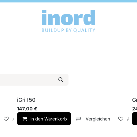
NEW Stock
I
iGrill 50
Gr
147,00
€
2
Auf die Wunschliste
In den Warenkorb
Vergleichen
Auf 