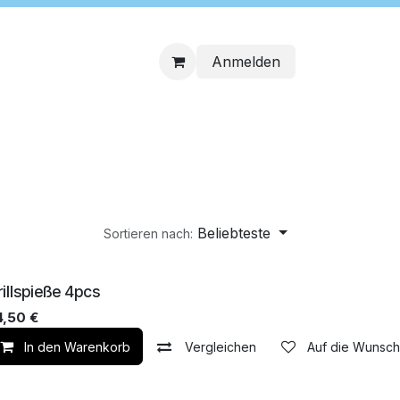
Anmelden
Beliebteste
Sortieren nach:
m Laden
illspieße 4pcs
4,50
€
die Wunschliste
In den Warenkorb
Vergleichen
Auf die Wunschl