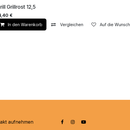
m Laden
rill Grillrost 12,5
4,40
€
die Wunschliste
In den Warenkorb
Vergleichen
Auf die Wunschl
takt aufnehmen