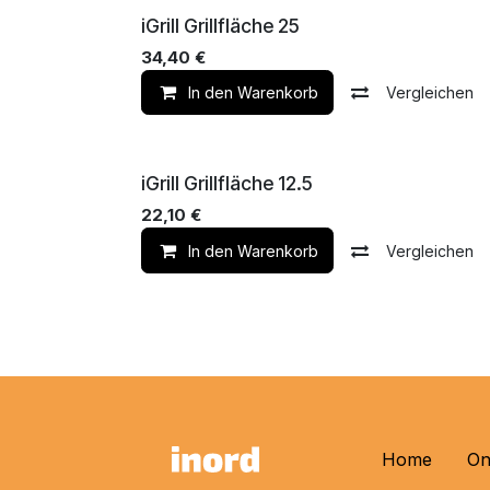
Im Laden
iGrill Grillfläche 25
34,40
€
In den Warenkorb
Vergleichen
Im Laden
iGrill Grillfläche 12.5
22,10
€
In den Warenkorb
Vergleichen
Home
On