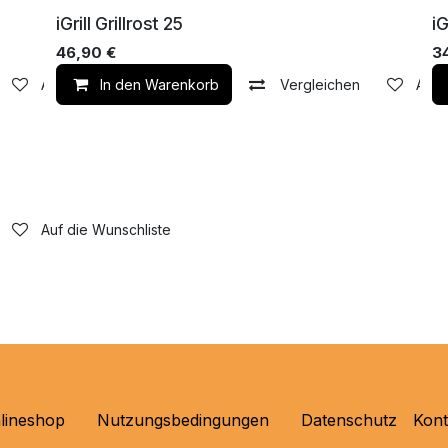
Im Laden
I
iGrill Grillrost 25
iG
46,90
€
3
Auf die Wunschliste
In den Warenkorb
Vergleichen
Auf 
Auf die Wunschliste
lineshop
Nutzungsbedingungen
Datenschutz
Kon