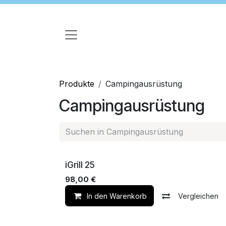
Zum Inhalt springen
Produkte
Campingausrüstung
Campingausrüstung
NEW Stock
iGrill 25
98,00
€
In den Warenkorb
Vergleichen