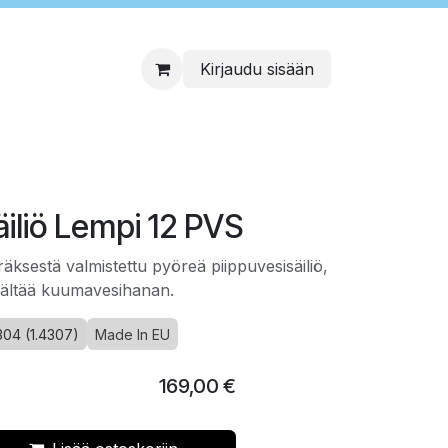
Kirjaudu sisään
äiliö Lempi 12 PVS
ksestä valmistettu pyöreä piippuvesisäiliö,
isältää kuumavesihanan.
304 (1.4307)
Made In EU
169,00
€