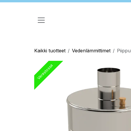
Siirry sisältöön
Kaikki tuotteet
Vedenlämmittimet
Piippu
Varastossa