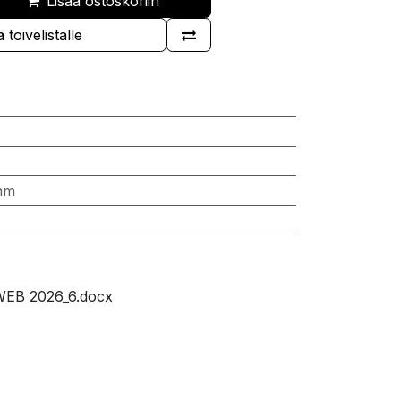
Lisää ostoskoriin
 toivelistalle
mm
WEB 2026_6.docx