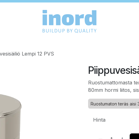
vesisäiliö Lempi 12 PVS
Piippuvesis
Ruostumattomasta terä
80mm hormi liitos, s
Ruostumaton teräs aisi 
Hinta