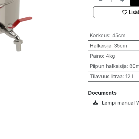
Lisää
Korkeus
:
45cm
Halkaisija
:
35cm
Paino
:
4kg
Piipun halkaisija
:
80
Tilavuus litraa
:
12 l
Documents
Lempi manual 