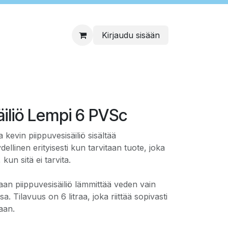
Kirjaudu sisään
äiliö Lempi 6 PVSc
 kevin piippuvesisäiliö sisältää
llinen erityisesti kun tarvitaan tuote, joka
kun sitä ei tarvita.
an piippuvesisäiliö lämmittää veden vain
 Tilavuus on 6 litraa, joka riittää sopivasti
laan.