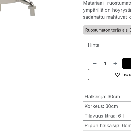
Materiaali: ruostumato
ympärillä on höyrystin
sadehattu mahtuvat ki
Ruostumaton teräs aisi 
Hinta
Lisää
Halkaisija
:
30cm
Korkeus
:
30cm
Tilavuus litraa
:
6 l
Piipun halkaisija
:
6c