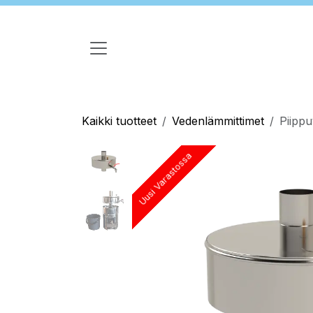
Siirry sisältöön
Kaikki tuotteet
Vedenlämmittimet
Piippu
Uusi Varastossa
Uusi Varastossa