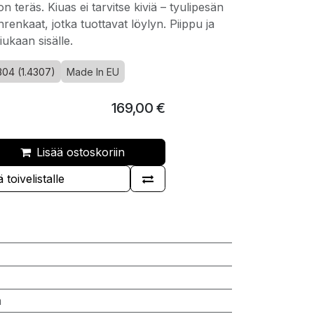
n teräs. Kiuas ei tarvitse kiviä – tyulipesän
renkaat, jotka tuottavat löylyn. Piippu ja
ukaan sisälle.
304 (1.4307)
Made In EU
169,00
€
Lisää ostoskoriin
 toivelistalle
m