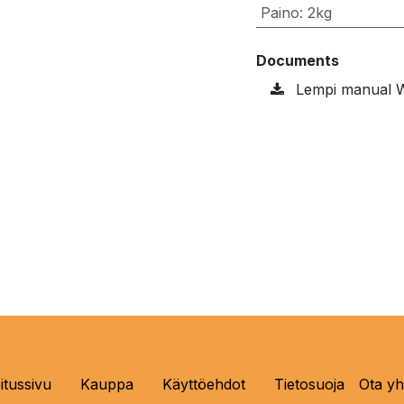
Paino
:
2kg
Documents
Lempi manual 
itussivu
Kauppa
Käyttöehdot
Tietosuoja
Ota yh