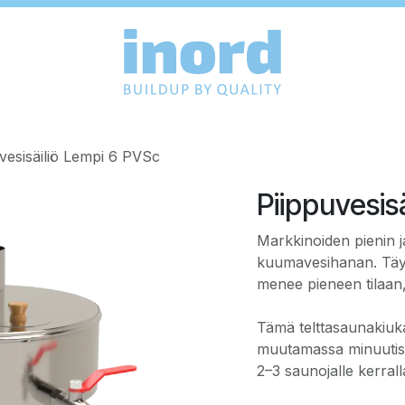
vesisäiliö Lempi 6 PVSc
Piippuvesis
Markkinoiden pienin ja
kuumavesihanan. Täyde
menee pieneen tilaan, 
Tämä telttasaunakiuka
muutamassa minuutissa.
2–3 saunojalle kerral