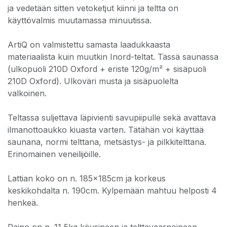
ja vedetään sitten vetoketjut kiinni ja teltta on
käyttövalmis muutamassa minuutissa.
ArtiQ on valmistettu samasta laadukkaasta
materiaalista kuin muutkin Inord-teltat. Tässä saunassa
(ulkopuoli 210D Oxford + eriste 120g/m² + sisäpuoli
210D Oxford). Ulkoväri musta ja sisäpuolelta
valkoinen.
Teltassa suljettava läpivienti savupiipulle sekä avattava
ilmanottoaukko kiuasta varten. Tätähän voi käyttää
saunana, normi telttana, metsästys- ja pilkkitelttana.
Erinomainen veneilijöille.
Lattian koko on n. 185x185cm ja korkeus
keskikohdalta n. 190cm. Kylpemään mahtuu helposti 4
henkeä.
Paino on n. 11,5kg köysineen ja telttavaarnoineen.