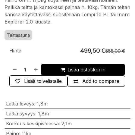
Pelkkä teltta ja kantokassi painaa n. 10kg. Tämän teltan
kanssa käytettäväksi suositellaan Lempi 10 PL tai Inord
Explorer 2.0 kiuasta.
Telttasauna
499,50
€
Hinta
555,00
€
Lisää ostoskoriin
Lisää toivelistalle
Add to compare
Lattia leveys
:
1,8m
Lattia syvyys
:
1,8m
Korkeus keskipisteessä
:
2,1m
Paino
:
11kg