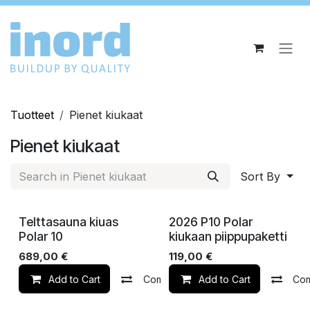
Siirry sisältöön
Tuotteet
Pienet kiukaat
Pienet kiukaat
Sort By
Uusi Varastossa
Varastossa
Telttasauna kiuas
2026 P10 Polar
Polar 10
kiukaan piippupaketti
689,00
€
119,00
€
Add to Cart
Compare
Add to Cart
Lisää toivelistalle
Co