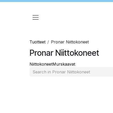
Siirry sisältöön
Tuotteet
Pronar Niittokoneet
Pronar Niittokoneet
Niittokoneet
Murskaavat