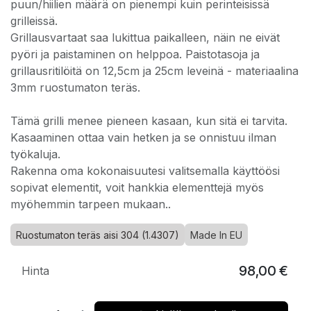
puun/hiilien määrä on pienempi kuin perinteisissä
grilleissä.
Grillausvartaat saa lukittua paikalleen, näin ne eivät
pyöri ja paistaminen on helppoa. Paistotasoja ja
grillausritilöitä on 12,5cm ja 25cm leveinä - materiaalina
3mm ruostumaton teräs.
Tämä grilli menee pieneen kasaan, kun sitä ei tarvita.
Kasaaminen ottaa vain hetken ja se onnistuu ilman
työkaluja.
Rakenna oma kokonaisuutesi valitsemalla käyttöösi
sopivat elementit, voit hankkia elementtejä myös
myöhemmin tarpeen mukaan..
Ruostumaton teräs aisi 304 (1.4307)
Made In EU
98,00
€
Hinta