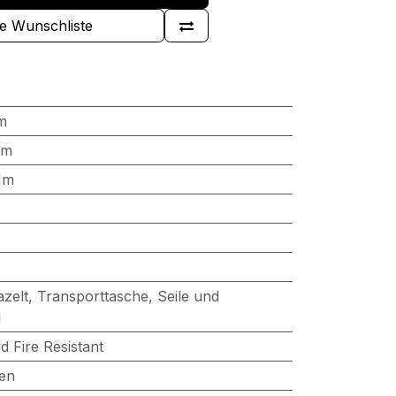
ie Wunschliste
m
8m
1m
zelt, Transporttasche, Seile und
l
 Fire Resistant
ten