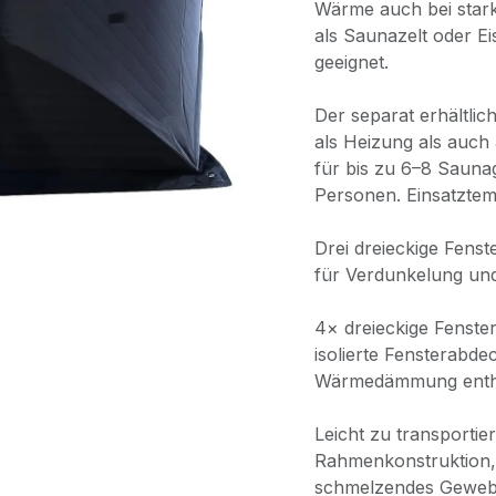
Wärme auch bei starke
als Saunazelt oder E
geeignet.
Der separat erhältli
als Heizung als auch
für bis zu 6–8 Saun
Personen. Einsatztem
Drei dreieckige Fenst
für Verdunkelung u
4× dreieckige Fenster
isolierte Fensterabd
Wärmedämmung enth
Leicht zu transportie
Rahmenkonstruktion, 
schmelzendes Gewebe