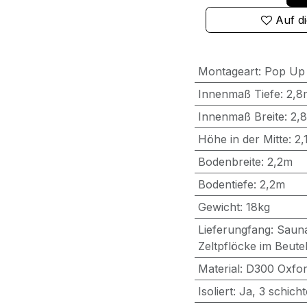
Auf d
Montageart
:
Pop Up
Innenmaß Tiefe
:
2,8
Innenmaß Breite
:
2,
Höhe in der Mitte
:
2,
Bodenbreite
:
2,2m
Bodentiefe
:
2,2m
Gewicht
:
18kg
Lieferungfang
:
Sauna
Zeltpflöcke im Beute
Material
:
D300 Oxford
Isoliert
:
Ja, 3 schich