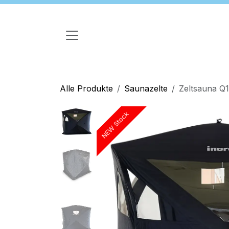
Zum Inhalt springen
Alle Produkte
Saunazelte
Zeltsauna Q1
NEW Stock
NEW Stock