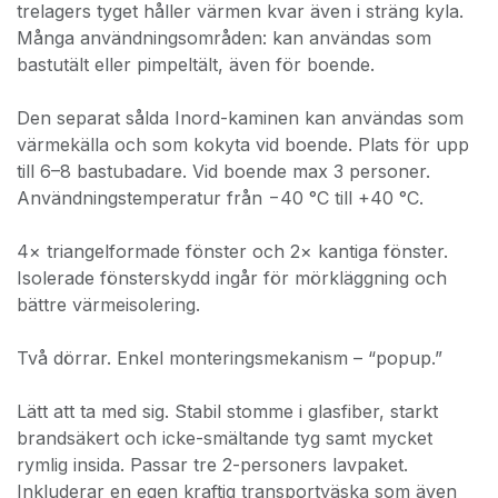
trelagers tyget håller värmen kvar även i sträng kyla.
Många användningsområden: kan användas som
bastutält eller pimpeltält, även för boende.
Den separat sålda Inord-kaminen kan användas som
värmekälla och som kokyta vid boende. Plats för upp
till 6–8 bastubadare. Vid boende max 3 personer.
Användningstemperatur från −40 °C till +40 °C.
4× triangelformade fönster och 2× kantiga fönster.
Isolerade fönsterskydd ingår för mörkläggning och
bättre värmeisolering.
Två dörrar. Enkel monteringsmekanism – “popup.”
Lätt att ta med sig. Stabil stomme i glasfiber, starkt
brandsäkert och icke-smältande tyg samt mycket
rymlig insida. Passar tre 2-personers lavpaket.
Inkluderar en egen kraftig transportväska som även