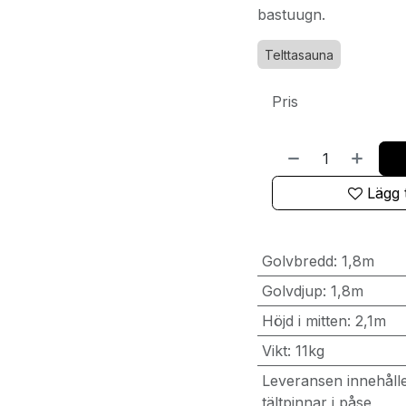
bastuugn.
Telttasauna
Pris
Lägg t
Golvbredd
:
1,8m
Golvdjup
:
1,8m
Höjd i mitten
:
2,1m
Vikt
:
11kg
Leveransen innehåll
tältpinnar i påse