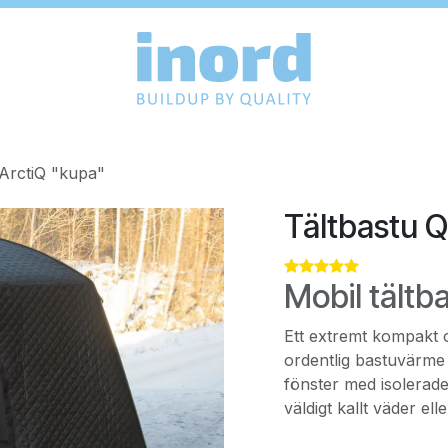
 ArctiQ "kupa"
Tältbastu Q
Mobil tältb
Ett extremt kompakt 
ordentlig bastuvärme
fönster med isolerad
väldigt kallt väder el