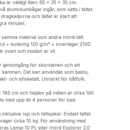
a är väldigt liten: 65 × 35 × 35 cm.
vå aluminiumbågar ingår, som sätts i tältet
dragkedjorna och tältet är klart att
ra minuter.
av samma material som andra Inord-tält
rd + isolering 120 g/m² + innerlager 210D
r svart och insidan är vit.
ar genomgång för skorstenen och ett
för kaminen. Det kan användas som bastu,
jakt- och isfisketält. Utmärkt för båtfolk.
× 185 cm och höjden på mitten är cirka 190
ats med upp till 4 personer för bad.
 inklusive rep och tältspikar. Endast tältet
väger cirka 10 kg. För användning med
ras Lempi 10 PL eller Inord Explorer 2.0