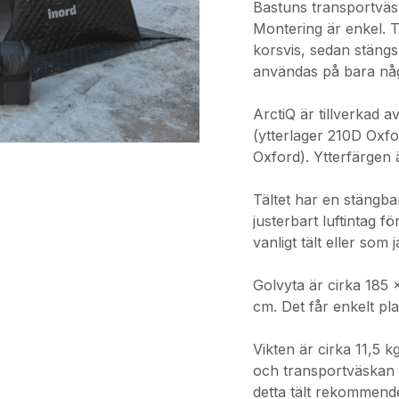
Bastuns transportväsk
Montering är enkel. T
korsvis, sedan stängs 
användas på bara någ
ArctiQ är tillverkad 
(ytterlager 210D Oxfo
Oxford). Ytterfärgen ä
Tältet har en stängb
justerbart luftintag 
vanligt tält eller som 
Golvyta är cirka 185 
cm. Det får enkelt pl
Vikten är cirka 11,5 kg
och transportväskan 
detta tält rekommende