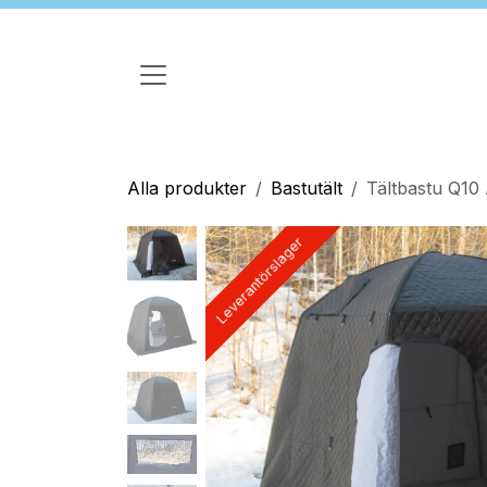
Hoppa till innehåll
Alla produkter
Bastutält
Tältbastu Q10
Leverantörslager
Leverantörslager