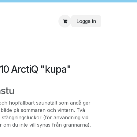
Logga in
10 ArctiQ "kupa"
astu
och hopfällbart saunatält som ändå ger
 både på sommaren och vintern. Två
e stängningsluckor (för användning vid
ler om du inte vill synas från grannarna).