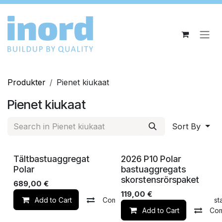
Hoppa till innehåll
Produkter
Pienet kiukaat
Pienet kiukaat
Sort By
NEW Stock
I lager
Tältbastuaggregat
2026 P10 Polar
Polar
bastuaggregats
skorstensrörspaket
689,00
€
119,00
€
Add to Cart
Compare
Lägg till i önskelist
Add to Cart
Co